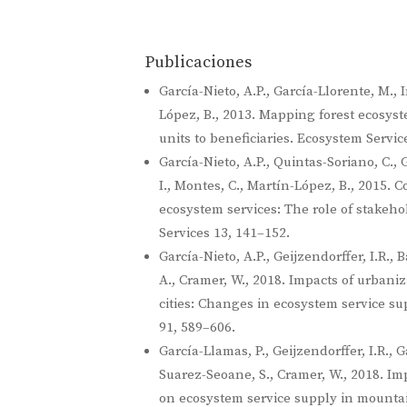
Publicaciones
García-Nieto, A.P., García-Llorente, M., 
López, B., 2013. Mapping forest ecosys
units to beneficiaries. Ecosystem Servic
García-Nieto, A.P., Quintas-Soriano, C.,
I., Montes, C., Martín-López, B., 2015. 
ecosystem services: The role of stakeholders׳ profiles. E
Services 13, 141–152.
García-Nieto, A.P., Geijzendorffer, I.R., 
A., Cramer, W., 2018. Impacts of urban
cities: Changes in ecosystem service sup
91, 589–606.
García-Llamas, P., Geijzendorffer, I.R., Ga
Suarez-Seoane, S., Cramer, W., 2018. Im
on ecosystem service supply in mountai