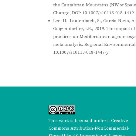
the Cantabrian Mountains (NW of Spain
Change, DOI: 10.1007/s10113-018-1419-
Lee, H., Lautenbach, S., García-Nieto, A.
Geijzendorffer, I.R., 2019. The impact o
practices on Mediterranean agro-ecosys
meta analysis. Regional Environmental
10.1007/s10113-018-1447-y.
This work is licensed under a
Creative
Commons Attribution-NonCommercial-
ShareAlike 4.0 International License
.