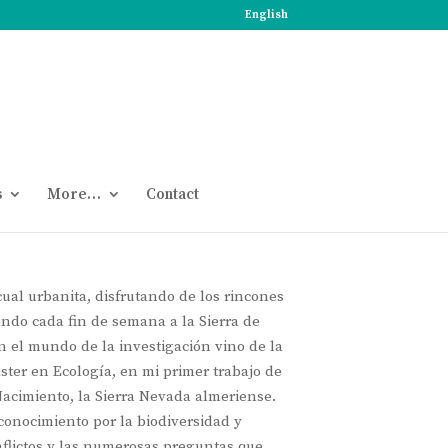
English
s
More…
Contact
ual urbanita, disfrutando de los rincones
ando cada fin de semana a la Sierra de
 el mundo de la investigación vino de la
ster en Ecología, en mi primer trabajo de
Nacimiento, la Sierra Nevada almeriense.
 conocimiento por la biodiversidad y
nflictos y las numerosas preguntas que