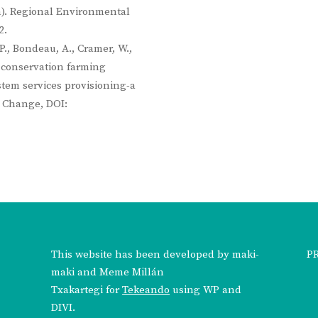
). Regional Environmental
2.
P., Bondeau, A., Cramer, W.,
f conservation farming
tem services provisioning-a
 Change, DOI:
This website has been developed by
maki-
P
maki
and
Meme Millán
Txakartegi
for
Tekeando
using WP and
DIVI.