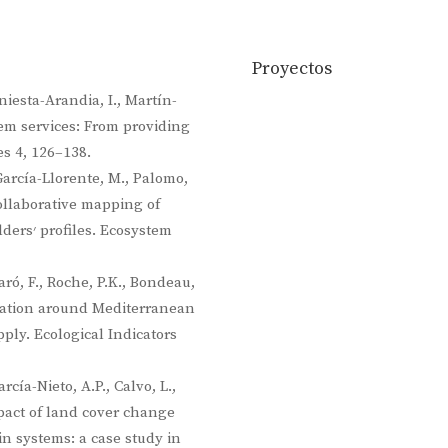
Proyectos
Iniesta-Arandia, I., Martín-
tem services: From providing
es 4, 126–138.
 García-Llorente, M., Palomo,
Collaborative mapping of
cosystem
Baró, F., Roche, P.K., Bondeau,
ization around Mediterranean
ply. Ecological Indicators
rcía-Nieto, A.P., Calvo, L.,
pact of land cover change
n systems: a case study in